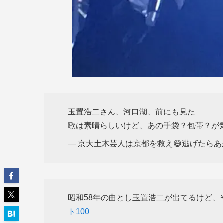
玉置浩二さん、河口湖、前にも見た
歌は素晴らしいけど、あの手袋？包帯？が
— 京大土木芸人は京都を救え😅逃げたらあかん (
昭和58年の曲とし玉置浩二が出てるけど
ト100