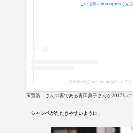
この投稿をInstagramで見
青田典子(@norikoaota)がシェア
玉置浩二さんの妻である青田典子さんが2017年
「
シャンベがたたきやすいように
」