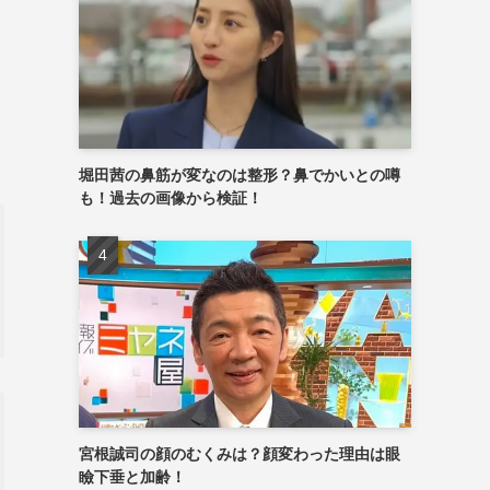
堀田茜の鼻筋が変なのは整形？鼻でかいとの噂
も！過去の画像から検証！
宮根誠司の顔のむくみは？顔変わった理由は眼
瞼下垂と加齢！