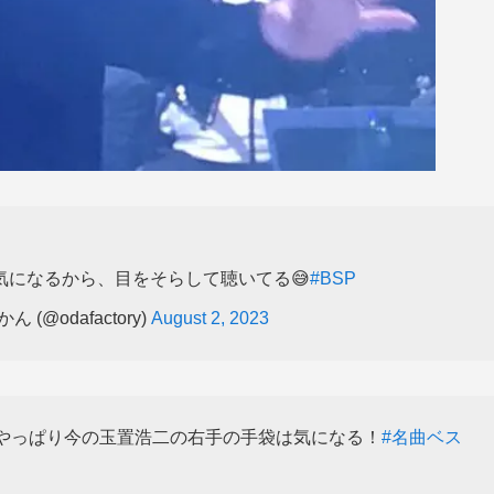
気になるから、目をそらして聴いてる😅
#BSP
@odafactory)
August 2, 2023
、やっぱり今の玉置浩二の右手の手袋は気になる！
#名曲ベス