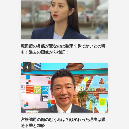
堀田茜の鼻筋が変なのは整形？鼻でかいとの噂
も！過去の画像から検証！
宮根誠司の顔のむくみは？顔変わった理由は眼
瞼下垂と加齢！