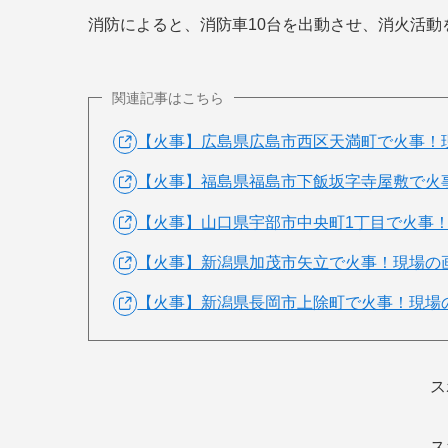
消防によると、消防車10台を出動させ、消火活動
関連記事はこちら
【火事】広島県広島市西区天満町で火事！現
【火事】福島県福島市下飯坂字寺屋敷で火事
【火事】山口県宇部市中央町1丁目で火事！
【火事】新潟県加茂市矢立で火事！現場の画
【火事】新潟県長岡市上除町で火事！現場の
ス
ス