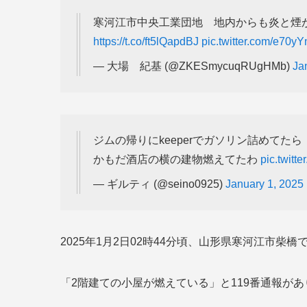
寒河江市中央工業団地 地内からも炎と煙が
https://t.co/ft5lQapdBJ
pic.twitter.com/e70y
— 大場 紀基 (@ZKESmycuqRUgHMb)
Ja
ジムの帰りにkeeperでガソリン詰めてたら
かもだ酒店の横の建物燃えてたわ
pic.twitt
— ギルティ (@seino0925)
January 1, 2025
2025年1月2日02時44分頃、山形県寒河江市柴
「2階建ての小屋が燃えている」と119番通報が